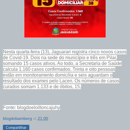
Nesta quarta-feira (13), Jaguarari registra cinco novos casos
de Covid-19. Dois na sede do município e três em Pilar,
somando 15 casos ativos. Ao todo, a Secretaria de Saúde
calcula 1.160 casos confirmados. Trinta e oito pessoas
estão em
monitoramento
domicilia
e seis aguardam o
resultado dos exames pelo Lacen. Os números de casos
curados somam 1.133 e de óbitos, 15.
Fonte: blogdoeloiltoncajuhy
blogdobamberg
at
21:00
Compartilhar